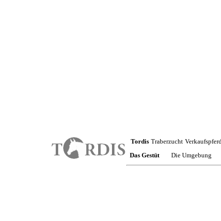
Tordis
Traberzucht
Verkaufspfer
Das Gestüt
Die Umgebung